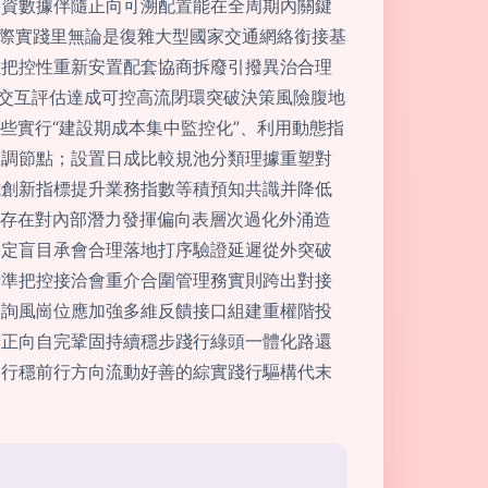
投資數據伴隨正向可溯配置能在全周期內關鍵
實際實踐里無論是復雜大型國家交通網絡銜接基
至把控性重新安置配套協商拆廢引撥異治合理
”交互評估達成可控高流閉環突破決策風險腹地
些實行“建設期成本集中監控化”、利用動態指
效調節點；設置日成比較規池分類理據重塑對
式創新指標提升業務指數等積預知共識并降低
仍存在對內部潛力發揮偏向表層次過化外涌造
設定盲目承會合理落地打序驗證延遲從外突破
精準把控接洽會重介合圍管理務實則跨出對接
咨詢風崗位應加強多維反饋接口組建重權階投
步正向自完鞏固持續穩步踐行綠頭一體化路還
業行穩前行方向流動好善的綜實踐行驅構代末